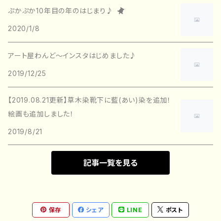
作者：Ikumi
アパレル製品
ぷかぷか10年目の年のはじまり♪
2020/1/8
作者：翔
Tシャツ
書籍
アート屋わんど～インスタはじめました♪
作者：Syohei
シャツ
バッグ
2019/12/25
作者：しょうへい
くつした
陶器
【2019.08.21更新】草木染靴下に藍(あい)染を追加！
作者：たかのぶ
絵画も追加しました！
小皿
2019/8/21
作者：塚ちゃん
記事一覧を見る
作者：光莉
作者：ハヤチャン
保存
シェア
LINE
ポスト