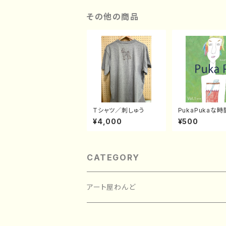
その他の商品
Tシャツ／刺しゅう
PukaPukaな時間
1
¥4,000
¥500
CATEGORY
アート屋わんど
絵画