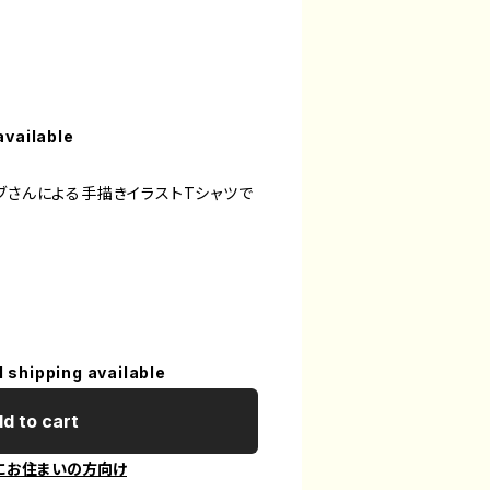
available
ブさんによる手描きイラストTシャツで
l shipping available
d to cart
にお住まいの方向け