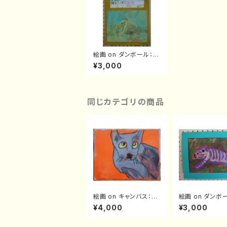
絵画 on ダンボール：p
c0020
¥3,000
同じカテゴリの商品
絵画 on キャンバス：pc
絵画 on ダンボ
v0007
c0006
¥4,000
¥3,000