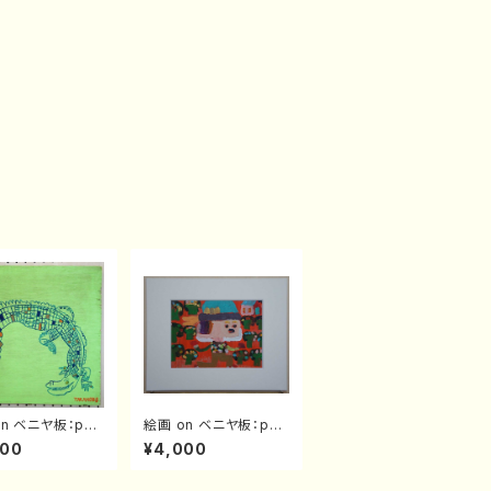
on ベニヤ板：pv0
絵画 on ベニヤ板：pv0
004
000
¥4,000