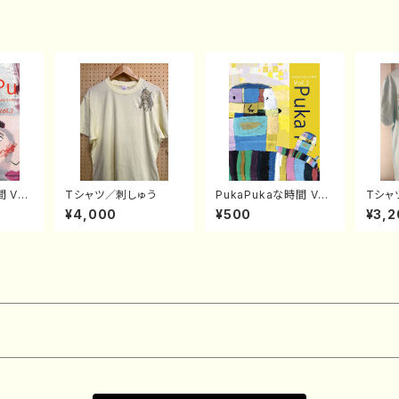
 Vol.
Tシャツ／刺しゅう
PukaPukaな時間 Vol.
Tシャ
3
¥4,000
¥500
¥3,2