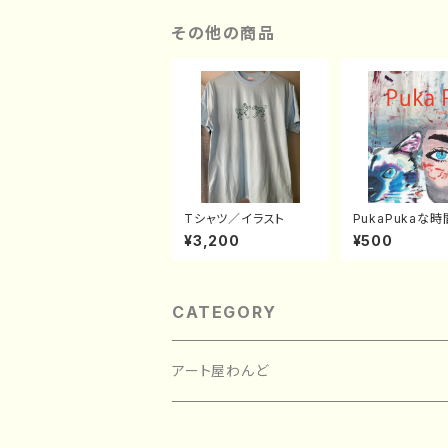
その他の商品
Tシャツ／イラスト
PukaPukaな時間
2
¥3,200
¥500
CATEGORY
アート屋わんど
絵画