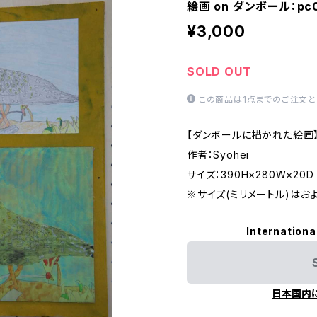
絵画 on ダンボール：pc
¥3,000
SOLD OUT
この商品は1点までのご注文と
【ダンボールに描かれた絵画
作者：Syohei
サイズ：390H×280W×20D
※サイズ(ミリメートル)はお
Internationa
日本国内